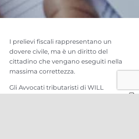
I prelievi fiscali rappresentano un
dovere civile, ma è un diritto del
cittadino che vengano eseguiti nella
massima correttezza.
Gli Avvocati tributaristi di WILL
forniscono consulenza nella
pianificazione fiscale
degli
imprenditori, assistendoli anche nella
risoluzione di problematiche legate al
transfer pricing, alla tassazione di