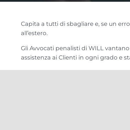
Capita a tutti di sbagliare e, se un er
all’estero.
Gli Avvocati penalisti di WILL vantan
assistenza ai Clienti in ogni grado e s
In particolare, grazie a una storia pro
rete di corrispondenti, sono in grad
internazionale
.
WILL può inoltre prestare consulenza 
una volta condannato, voglia fare rich
la sentenza di condanna.