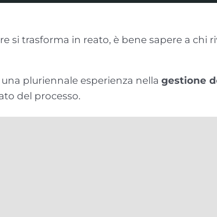
rore si trasforma in reato, è bene sapere a chi 
o una pluriennale esperienza nella
gestione d
tato del processo.
fessionale importante nell’ambito del diritto p
o di supportare anche nell’ambito di problem
nei casi di
mandati di arresto internazional
iesta di espiare la pena in un Paese diverso r