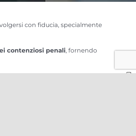
rivolgersi con fiducia, specialmente
ei contenziosi penali
, fornendo
enale commerciale, e grazie alla fitta
atiche con
risvolti penali a carattere
i
oppure nei casi in cui l’imputato,
ispetto a quello in cui è stata emessa