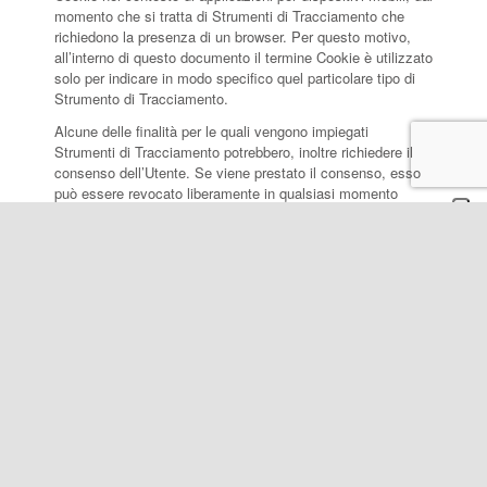
momento che si tratta di Strumenti di Tracciamento che
richiedono la presenza di un browser. Per questo motivo,
all’interno di questo documento il termine Cookie è utilizzato
solo per indicare in modo specifico quel particolare tipo di
Strumento di Tracciamento.
Alcune delle finalità per le quali vengono impiegati
Strumenti di Tracciamento potrebbero, inoltre richiedere il
consenso dell’Utente. Se viene prestato il consenso, esso
può essere revocato liberamente in qualsiasi momento
seguendo le istruzioni contenute in questo documento.
Questo Sito Web utilizza Strumenti di Tracciamento gestiti
direttamente dal Titolare (comunemente detti Strumenti di
Tracciamento “di prima parte”) e Strumenti di Tracciamento
che abilitano servizi forniti da terzi (comunemente detti
Strumenti di Tracciamento “di terza parte”). Se non
diversamente specificato all’interno di questo documento,
tali terzi hanno accesso ai rispettivi Strumenti di
Tracciamento.
Durata e scadenza dei Cookie e degli altri Strumenti di
Tracciamento simili possono variare a seconda di quanto
impostato dal Titolare o da ciascun fornitore terzo. Alcuni di
essi scadono al termine della sessione di navigazione